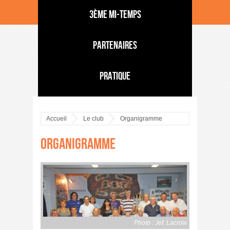
3ème mi-temps
Partenaires
Pratique
Accueil
Le club
Organigramme
Organigramme
Photo : Jef. Lacroix