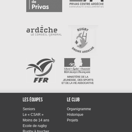
Les équipes
Le club
Seniors
Organigramme
Le « CSAR »
Historique
Moins de 14 ans
Projets
Ecole de rugby
Rugby à toucher