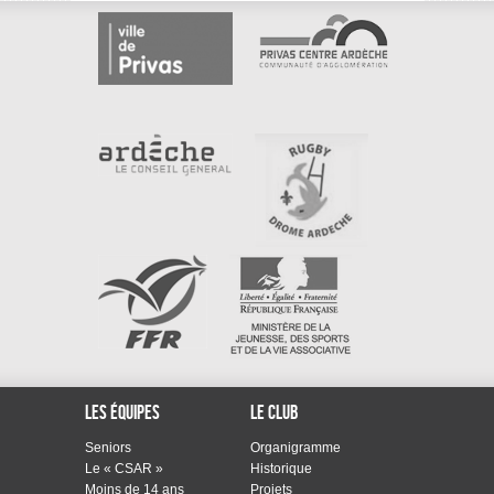
Les équipes
Le club
Seniors
Organigramme
Le « CSAR »
Historique
Moins de 14 ans
Projets