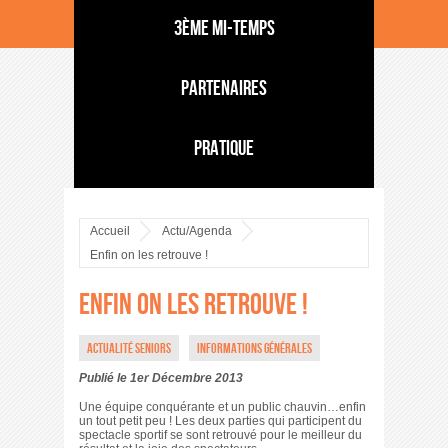
3ème mi-temps
Partenaires
Pratique
Accueil
Actu/Agenda
Enfin on les retrouve !
Enfin on les retrouve !
Actualité Seniors
Informations générales
Publié le 1er Décembre 2013
Une équipe conquérante et un public chauvin…enfin
un tout petit peu ! Les deux parties qui participent du
spectacle sportif se sont retrouvé pour le meilleur du