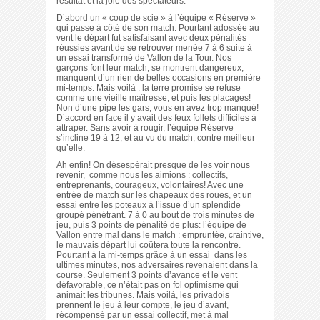
résultat et la joie des spectateurs.
D’abord un « coup de scie » à l’équipe « Réserve »
qui passe à côté de son match. Pourtant adossée au
vent le départ fut satisfaisant avec deux pénalités
réussies avant de se retrouver menée 7 à 6 suite à
un essai transformé de Vallon de la Tour. Nos
garçons font leur match, se montrent dangereux,
manquent d’un rien de belles occasions en première
mi-temps. Mais voilà : la terre promise se refuse
comme une vieille maîtresse, et puis les placages!
Non d’une pipe les gars, vous en avez trop manqué!
D’accord en face il y avait des feux follets difficiles à
attraper. Sans avoir à rougir, l’équipe Réserve
s’incline 19 à 12, et au vu du match, contre meilleur
qu’elle.
Ah enfin! On désespérait presque de les voir nous
revenir, comme nous les aimions : collectifs,
entreprenants, courageux, volontaires! Avec une
entrée de match sur les chapeaux des roues, et un
essai entre les poteaux à l’issue d’un splendide
groupé pénétrant. 7 à 0 au bout de trois minutes de
jeu, puis 3 points de pénalité de plus: l’équipe de
Vallon entre mal dans le match : empruntée, craintive,
le mauvais départ lui coûtera toute la rencontre.
Pourtant à la mi-temps grâce à un essai dans les
ultimes minutes, nos adversaires revenaient dans la
course. Seulement 3 points d’avance et le vent
défavorable, ce n’était pas on fol optimisme qui
animait les tribunes. Mais voilà, les privadois
prennent le jeu à leur compte, le jeu d’avant,
récompensé par un essai collectif, met à mal