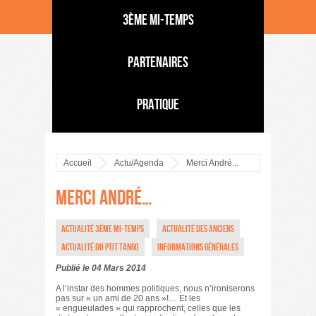
3ème mi-temps
Partenaires
Pratique
Accueil
Actu/Agenda
Merci André...
Merci André…
Actualité 3ème mi-temps
Actualité des anciens
Actualité du ptit Tango
Informations générales
Publié le 04 Mars 2014
A l’instar des hommes politiques, nous n’ironiserons
pas sur « un ami de 20 ans »!… Et les
« engueulades » qui rapprochent, celles que les