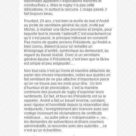
diplomates appellent « explications franches et
constructives ». Mais le rugby n’a pas cette
délicatesse, ni surtout la rancune. L’orage passé, il
fait toujours beau.
Pourtant, 20 ans, c’est bien la durée du bail d’André
au poste de secrétaire général du club, invité par
Michel, à réaliser une tâche provisoire et simple, pour
laquelle tout le monde l’aiderait! C’est exactement ce
qu’il s’est passé, le principal intéressé en convient!
Pas moins de quatre anciens Présidents, qu’André a
bien connu, étaient là pour lui remettre un
témoignage d’amitié, symbolique au demeurant, au
regard du travail réalisé. Donc si un secrétaire
général épuise 4 Présidents, c’est bien que la tâche
est simple et peu exigeante!….
Non tout cela n’est qu’ironie et manière détachée de
parler des choses importantes, celles aux quelles on
fait semblant de ne pas attacher d’importance parce
qu’on ne trouve pas les mots pour dire. Un brin
d’humour et de provocation, c’est la manière
commune des joueurs de rugby d’exprimer leurs
sentiments. En fait, et tous les Présidents ont su le
rappeler, André a fait un travail énorme, constant,
avec rigueur et honnêteté depuis la réservation des
restaurants, l’enregistrement des licences avec son
cortège incessant de réclamations de certificats
médicaux… ou autre pièce « indispensable » ; ou ,
les demandes de subventions et divers courriers
administratifs, la rencontre avec des autorités …ce
n’est qu’un échantillon.